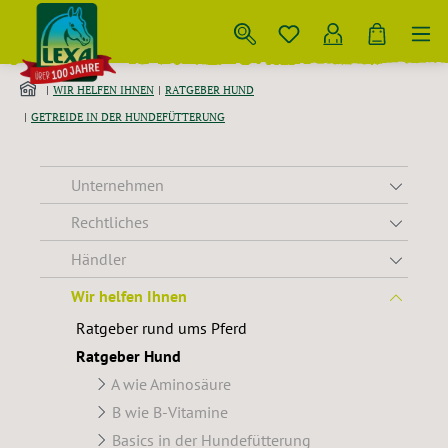
Zum Hauptinhalt springen
WIR HELFEN IHNEN
RATGEBER HUND
GETREIDE IN DER HUNDEFÜTTERUNG
Unternehmen
Rechtliches
Händler
Wir helfen Ihnen
Ratgeber rund ums Pferd
Ratgeber Hund
A wie Aminosäure
B wie B-Vitamine
Basics in der Hundefütterung