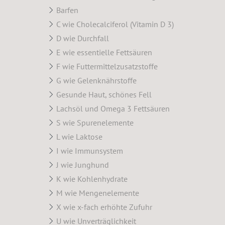
Barfen
C wie Cholecalciferol (Vitamin D 3)
D wie Durchfall
E wie essentielle Fettsäuren
F wie Futtermittelzusatzstoffe
G wie Gelenknährstoffe
Gesunde Haut, schönes Fell
Lachsöl und Omega 3 Fettsäuren
S wie Spurenelemente
L wie Laktose
I wie Immunsystem
J wie Junghund
K wie Kohlenhydrate
M wie Mengenelemente
X wie x-fach erhöhte Zufuhr
U wie Unverträglichkeit