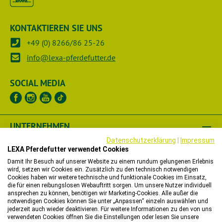
KONTAKTIEREN SIE UNS
+49 (0) 8266/86 25-26
info@lexa-pferdefutter.de
SOCIAL MEDIA
UNTERNEHMEN
Datenschutzerklärung
|
Impressum
RECHTLICHES
LEXA Pferdefutter verwendet Cookies
Damit Ihr Besuch auf unserer Website zu einem rundum gelungenen Erlebnis
wird, setzen wir Cookies ein. Zusätzlich zu den technisch notwendigen
HÄNDLER
Cookies haben wir weitere technische und funktionale Cookies im Einsatz,
die für einen reibungslosen Webauftritt sorgen. Um unsere Nutzer individuell
WIR HELFEN IHNEN
ansprechen zu können, benötigen wir Marketing-Cookies. Alle außer die
notwendigen Cookies können Sie unter „Anpassen“ einzeln auswählen und
jederzeit auch wieder deaktivieren. Für weitere Informationen zu den von uns
verwendeten Cookies öffnen Sie die Einstellungen oder lesen Sie unsere
Bitte beachten Sie, dass wir in unserem Onlineshop nur