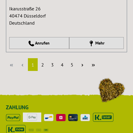
Ikarusstraße 26
40474
Düsseldorf
Deutschland
Anrufen
Mehr
Seite
Seite
Seite
Seite
Seite
1
2
3
4
5
ZAHLUNG