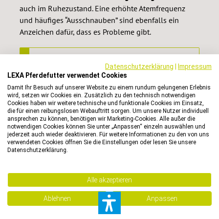
auch im Ruhezustand. Eine erhöhte Atemfrequenz
und häufiges “Ausschnauben” sind ebenfalls ein
Anzeichen dafür, dass es Probleme gibt.
Man spricht
ab etwa 15 Atemzügen pro
Datenschutzerklärung
|
Impressum
Minute im Ruhezustand
von einer erhöhten
LEXA Pferdefutter verwendet Cookies
Atemfrequenz.
Damit Ihr Besuch auf unserer Website zu einem rundum gelungenen Erlebnis
wird, setzen wir Cookies ein. Zusätzlich zu den technisch notwendigen
Cookies haben wir weitere technische und funktionale Cookies im Einsatz,
die für einen reibungslosen Webauftritt sorgen. Um unsere Nutzer individuell
Husten
ansprechen zu können, benötigen wir Marketing-Cookies. Alle außer die
notwendigen Cookies können Sie unter „Anpassen“ einzeln auswählen und
jederzeit auch wieder deaktivieren. Für weitere Informationen zu den von uns
Husten kann
sporadisch
auftreten, aber auch
verwendeten Cookies öffnen Sie die Einstellungen oder lesen Sie unsere
Datenschutzerklärung.
chronisch
sein. Häufig kommt es zu Reizhusten,
selbst bei einem geringen Staubaufkommen. Bringt
eine Stimulation des Kehlkopfes ebenfalls eine
Alle akzeptieren
Hustenreaktion hervor, gibt es sehr wahrscheinlich
Atemwegsprobleme. In Zusammenhang mit Husten
Ablehnen
Anpassen
sollte auch immer auf die
Atemgeräusche
geachtet