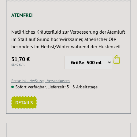
ATEMFREI
Natürliches Kräuterfluid zur Verbesserung der Atemluft
im Stall auf Grund hochwirksamer, ätherischer Öle
besonders im Herbst/Winter während der Hustenzeit
zu empfehlen. Auch zur Inhalation geeignet. Atemfrei
31,70 €
sollte im Boxenbereich versprüht werden. Die Stallluft
63,40 € / l
wird sofort erheblich verbessert. Zur Inhalation mit
Wasser verdünnen
Preise inkl. MwSt. zzgl. Versandkosten
Sofort verfügbar, Lieferzeit: 5 - 8 Arbeitstage
DETAILS