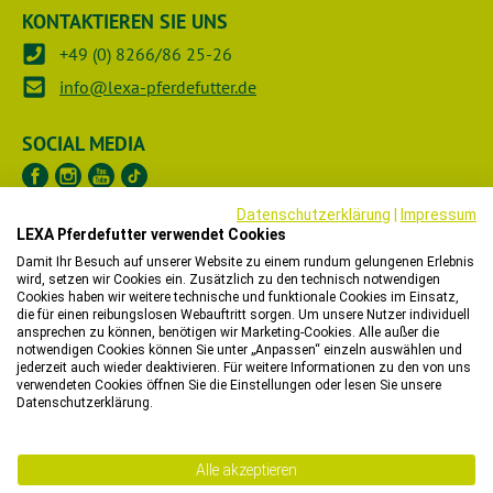
KONTAKTIEREN SIE UNS
+49 (0) 8266/86 25-26
info@lexa-pferdefutter.de
SOCIAL MEDIA
Datenschutzerklärung
|
Impressum
LEXA Pferdefutter verwendet Cookies
UNTERNEHMEN
Damit Ihr Besuch auf unserer Website zu einem rundum gelungenen Erlebnis
wird, setzen wir Cookies ein. Zusätzlich zu den technisch notwendigen
RECHTLICHES
Cookies haben wir weitere technische und funktionale Cookies im Einsatz,
die für einen reibungslosen Webauftritt sorgen. Um unsere Nutzer individuell
ansprechen zu können, benötigen wir Marketing-Cookies. Alle außer die
HÄNDLER
notwendigen Cookies können Sie unter „Anpassen“ einzeln auswählen und
jederzeit auch wieder deaktivieren. Für weitere Informationen zu den von uns
verwendeten Cookies öffnen Sie die Einstellungen oder lesen Sie unsere
WIR HELFEN IHNEN
Datenschutzerklärung.
Bitte beachten Sie, dass wir in unserem Onlineshop nur
Alle akzeptieren
Bestellungen mit einer Lieferadresse in Deutschland,