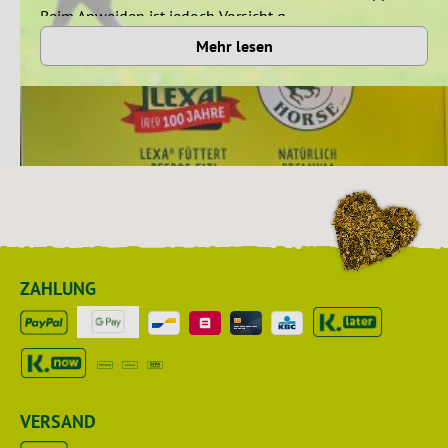
Beim Anweiden ist jedoch Vorsicht g...
Mehr lesen
ZAHLUNG
Impressionen unserer letzten Messe
26. Februar 2024
ALEXA und Ihr Team im Messefieber! Hier geht´s zur
Bildergalerie.
VERSAND
Mehr lesen