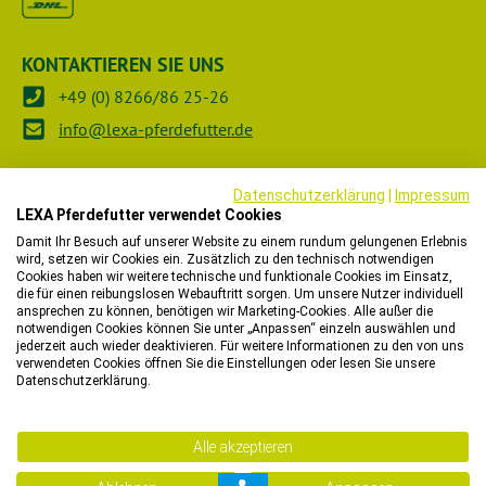
KONTAKTIEREN SIE UNS
+49 (0) 8266/86 25-26
info@lexa-pferdefutter.de
SOCIAL MEDIA
Datenschutzerklärung
|
Impressum
LEXA Pferdefutter verwendet Cookies
Damit Ihr Besuch auf unserer Website zu einem rundum gelungenen Erlebnis
wird, setzen wir Cookies ein. Zusätzlich zu den technisch notwendigen
Aminosäuren fürs Pferd
UNTERNEHMEN
Cookies haben wir weitere technische und funktionale Cookies im Einsatz,
die für einen reibungslosen Webauftritt sorgen. Um unsere Nutzer individuell
ansprechen zu können, benötigen wir Marketing-Cookies. Alle außer die
7. Mai 2025
RECHTLICHES
notwendigen Cookies können Sie unter „Anpassen“ einzeln auswählen und
Insbesondere Bodybuilder schwören auf sie und häufig
jederzeit auch wieder deaktivieren. Für weitere Informationen zu den von uns
verwendeten Cookies öffnen Sie die Einstellungen oder lesen Sie unsere
fällt der Begriff Aminosäuren im Zusammenhang mit der
HÄNDLER
Datenschutzerklärung.
Proteinversorgung. Auch in der Pferdefütter...
WIR HELFEN IHNEN
Mehr lesen
Alle akzeptieren
Bitte beachten Sie, dass wir in unserem Onlineshop nur