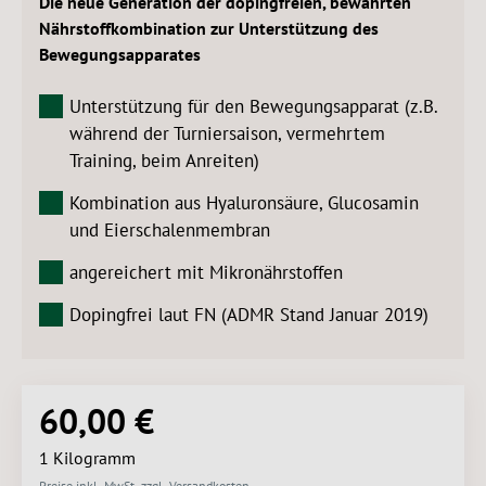
Die neue Generation der dopingfreien, bewährten
Nährstoffkombination zur Unterstützung des
Bewegungsapparates
Unterstützung für den Bewegungsapparat (z.B.
während der Turniersaison, vermehrtem
Training, beim Anreiten)
Kombination aus Hyaluronsäure, Glucosamin
und Eierschalenmembran
angereichert mit Mikronährstoffen
Dopingfrei laut FN (ADMR Stand Januar 2019)
60,00 €
Regulärer Preis:
1 Kilogramm
Preise inkl. MwSt. zzgl. Versandkosten