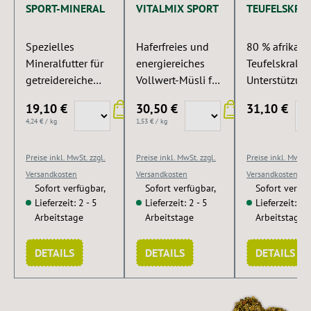
SPORT-MINERAL
VITALMIX SPORT
TEUFELSKRA
Spezielles
Haferfreies und
80 % afrikani
Mineralfutter für
energiereiches
Teufelskralle
getreidereiche
Vollwert-Müsli für
Unterstützun
Rationen. Sorgt
Sportpferde in
Problemen d
19,10 €
30,50 €
31,10 €
für eine optimale
Premium-Qualität.
Bewegungsa
4,24 € / kg
1,53 € / kg
Leistung,
ates.
Rittigkeit und
Preise inkl. MwSt. zzgl.
Preise inkl. MwSt. zzgl.
Preise inkl. MwSt. 
Losgelassenheit.
Versandkosten
Versandkosten
Versandkosten
Sofort verfügbar,
Sofort verfügbar,
Sofort verfüg
Lieferzeit: 2 - 5
Lieferzeit: 2 - 5
Lieferzeit: 2 -
Arbeitstage
Arbeitstage
Arbeitstage
DETAILS
DETAILS
DETAILS