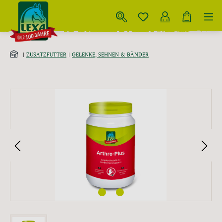
Zum Hauptinhalt springen
ZUSATZFUTTER
GELENKE, SEHNEN & BÄNDER
Bildergalerie überspringen