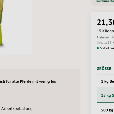
kombinierba
21,3
Regulärer 
15 Kilog
Preise inkl. 
Inhalt:
15 
Sofort ve
A
GRÖSSE
1 kg Be
sli für alle Pferde mit wenig bis
15 kg 
 Arbeitsbelastung
500 kg