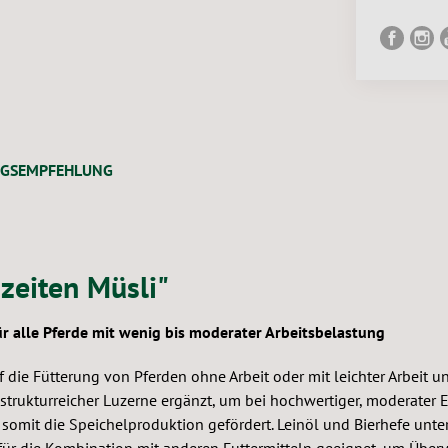
NGSEMPFEHLUNG
zeiten Müsli"
für alle Pferde mit wenig bis moderater Arbeitsbelastung
auf die Fütterung von Pferden ohne Arbeit oder mit leichter Arbei
trukturreicher Luzerne ergänzt, um bei hochwertiger, moderater 
 somit die Speichelproduktion gefördert. Leinöl und Bierhefe unte
 für die Kombination mit anderen Futtermitteln geeignet, um Übe