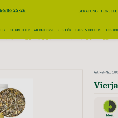
266/86 25-26
BERATUNG
HORSELE
TER
NATURFUTTER
ATCOM HORSE
ZUBEHÖR
HAUS- & HOFTIERE
ANGEBO
Artikel-Nr.:
18
Vierj
Ideal