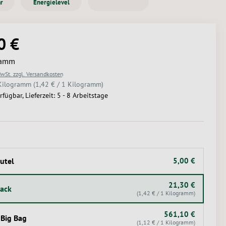
r
Energielevel
0 €
Preis:
ramm
MwSt. zzgl. Versandkosten
Kilogramm
(1,42 € / 1 Kilogramm)
rfügbar, Lieferzeit: 5 - 8 Arbeitstage
USWÄHLEN
utel
5,00 €
21,30 €
Sack
(1,42 € / 1 Kilogramm)
561,10 €
 Big Bag
(1,12 € / 1 Kilogramm)