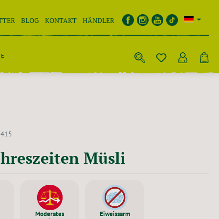
TTER
BLOG
KONTAKT
HÄNDLER
TE
0415
ahreszeiten Müsli
Moderates
Eiweissarm