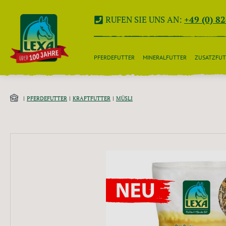
 Hauptinhalt springen
Zur Suche springen
Zur Hauptnavigation springen
RUFEN SIE UNS AN:
+49 (0) 8
PFERDEFUTTER
MINERALFUTTER
ZUSATZFUT
PFERDEFUTTER
KRAFTFUTTER
MÜSLI
Bildergalerie überspringen