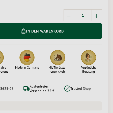
Produkt Anzahl: Gi
IN DEN WARENKORB
Jahre
Made in Germany
Mit Tierärzten
Persönliche
petenz
entwickelt
Beratung
Kostenfreier
/8625-26
Trusted Shop
Versand ab 75 €