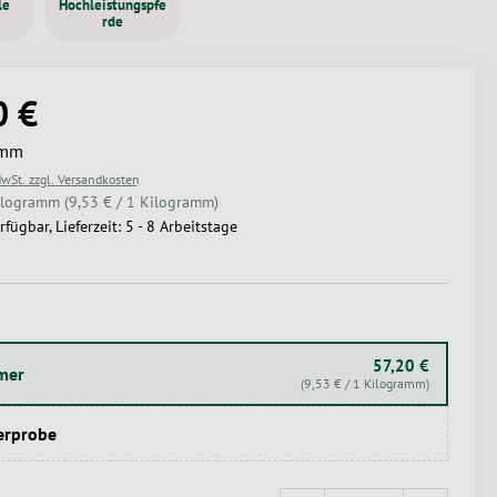
le
Hochleistungspfe
rde
0 €
Preis:
amm
MwSt. zzgl. Versandkosten
ilogramm
(9,53 € / 1 Kilogramm)
rfügbar, Lieferzeit: 5 - 8 Arbeitstage
USWÄHLEN
57,20 €
imer
(9,53 € / 1 Kilogramm)
erprobe