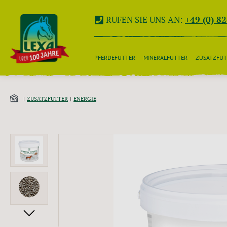
 Hauptinhalt springen
Zur Suche springen
Zur Hauptnavigation springen
RUFEN SIE UNS AN:
+49 (0) 8
PFERDEFUTTER
MINERALFUTTER
ZUSATZFUT
ZUSATZFUTTER
ENERGIE
Bildergalerie überspringen