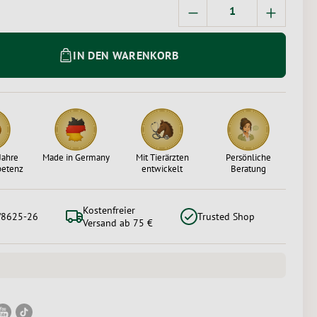
Produkt Anzahl: Gi
IN DEN WARENKORB
Jahre
Made in Germany
Mit Tierärzten
Persönliche
petenz
entwickelt
Beratung
Kostenfreier
/8625-26
Trusted Shop
Versand ab 75 €