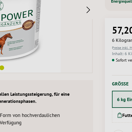
Energiequel
57,2
Regulärer 
6 Kilogr
Preise inkl. 
Inhalt:
6 K
Sofort ve
A
GRÖSSE
en Leistungssteigerung, für eine
6 kg E
enerationsphasen.
n Form von hochverdaulichen
Futt
 Verfügung