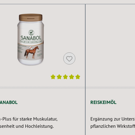
nittliche Bewertung von 5 von 5 Sternen
Durchschnittliche Be
SANABOL
REISKEIMÖL
-Plus für starke Muskulatur,
Ergänzung zur Unter
senheit und Hochleistung.
pflanzlichen Wirksto