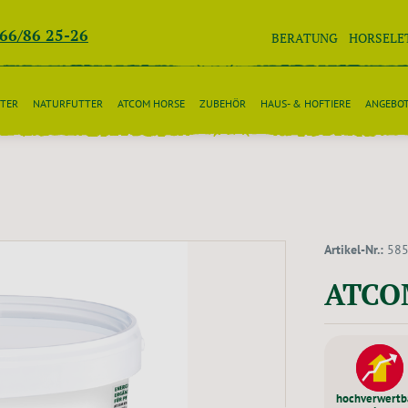
266/86 25-26
BERATUNG
HORSELE
TER
NATURFUTTER
ATCOM HORSE
ZUBEHÖR
HAUS- & HOFTIERE
ANGEBO
Artikel-Nr.:
58
ATCO
hochverwertb