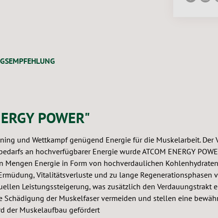
NGSEMPFEHLUNG
ENERGY POWER"
ning und Wettkampf genügend Energie für die Muskelarbeit. Der 
rbedarfs an hochverfügbarer Energie wurde ATCOM ENERGY POWER e
inen Mengen Energie in Form von hochverdaulichen Kohlenhydrate
e Ermüdung, Vitalitätsverluste und zu lange Regenerationsphas
tuellen Leistungssteigerung, was zusätzlich den Verdauungstrakt e
ie Schädigung der Muskelfaser vermeiden und stellen eine bewährt
rd der Muskelaufbau gefördert