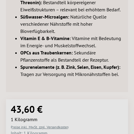
Threonin):
Bestandteil körpereigener
Eiweißstrukturen – relevant bei erhöhtem Bedarf.
Süßwasser-Microalgen:
Natürliche Quelle
verschiedener Nährstoffe mit hoher
Bioverfügbarkeit.
Vitamin E & B-Vitamine:
Vitamine mit Bedeutung
im Energie- und Muskelstoffwechsel.
OPCs aus Traubenkernen:
Sekundäre
Pflanzenstoffe als Bestandteil der Rezeptur.
Spurenelemente (z. B. Zink, Selen, Eisen, Kupfer):
Tragen zur Versorgung mit Mikronährstoffen bei.
43,60 €
Regulärer Preis:
1 Kilogramm
Preise inkl. MwSt. zzgl. Versandkosten
Inhalt:
1 Kilogramm