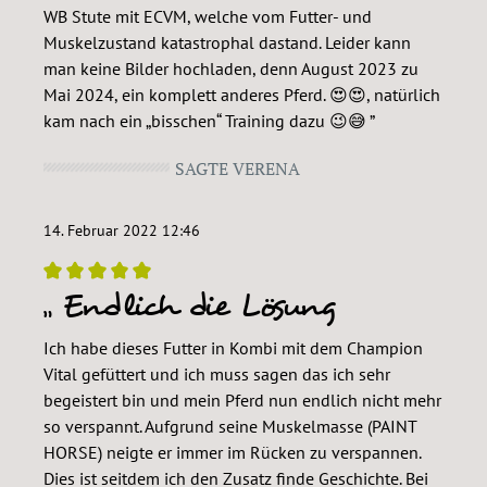
WB Stute mit ECVM, welche vom Futter- und
Muskelzustand katastrophal dastand. Leider kann
man keine Bilder hochladen, denn August 2023 zu
Mai 2024, ein komplett anderes Pferd. 😍😍, natürlich
kam nach ein „bisschen“ Training dazu 😉😅
SAGTE VERENA
14. Februar 2022 12:46
Endlich die Lösung
Bewertung mit 5 von 5 Sternen
Ich habe dieses Futter in Kombi mit dem Champion
Vital gefüttert und ich muss sagen das ich sehr
begeistert bin und mein Pferd nun endlich nicht mehr
so verspannt. Aufgrund seine Muskelmasse (PAINT
HORSE) neigte er immer im Rücken zu verspannen.
Dies ist seitdem ich den Zusatz finde Geschichte. Bei