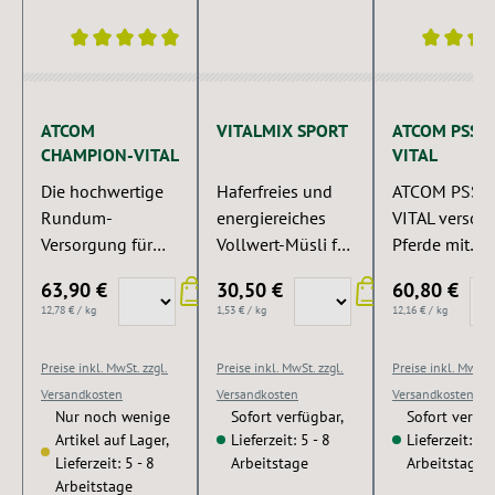
Durchschnittliche Bewertung von 5 von 5 Sternen
Durchschnitt
ATCOM
VITALMIX SPORT
ATCOM PSSM
CHAMPION-VITAL
VITAL
Die hochwertige
Haferfreies und
ATCOM PSSM
Rundum-
energiereiches
VITAL versorg
Versorgung für
Vollwert-Müsli für
Pferde mit
leistungsstarke
Sportpferde in
lebenswichti
63,90 €
30,50 €
60,80 €
Sportpferde.
Premium-Qualität.
Vitaminen,
12,78 € / kg
1,53 € / kg
12,16 € / kg
Mineralstoffe
Spureneleme
Preise inkl. MwSt. zzgl.
Preise inkl. MwSt. zzgl.
Preise inkl. MwSt. 
und Aminosäu
Versandkosten
Versandkosten
Versandkosten
Nur noch wenige
Sofort verfügbar,
Sofort verfüg
Artikel auf Lager,
Lieferzeit: 5 - 8
Lieferzeit: 5 -
Lieferzeit: 5 - 8
Arbeitstage
Arbeitstage
Arbeitstage