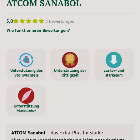
ATCOM SANABOL
5,0
3 Bewertungen
Durchschnittliche Bewertung von 5 von 5 Sternen
Wie funktionieren Bewertungen?
Unterstützung des
Unterstützung der
zucker- und
Stoffwechsels
Rittigkeit
stärkearm
Unterstützung
Muskulatur
ATCOM Sanabol
– das Extra-Plus für starke