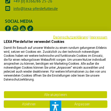
+49 (0) 8266/86 25-26
info@lexa-pferdefutter.de
SOCIAL MEDIA
Datenschutzerklärung
|
Impressum
LEXA Pferdefutter verwendet Cookies
UNTERNEHMEN
Damit Ihr Besuch auf unserer Website zu einem rundum gelungenen Erlebnis
wird, setzen wir Cookies ein. Zusätzlich zu den technisch notwendigen
RECHTLICHES
Cookies haben wir weitere technische und funktionale Cookies im Einsatz,
die für einen reibungslosen Webauftritt sorgen. Um unsere Nutzer individuell
ansprechen zu können, benötigen wir Marketing-Cookies. Alle außer die
HÄNDLER
notwendigen Cookies können Sie unter „Anpassen“ einzeln auswählen und
jederzeit auch wieder deaktivieren. Für weitere Informationen zu den von uns
verwendeten Cookies öffnen Sie die Einstellungen oder lesen Sie unsere
WIR HELFEN IHNEN
Datenschutzerklärung.
Bitte beachten Sie, dass wir in unserem Onlineshop nur
Alle akzeptieren
Bestellungen mit einer Lieferadresse in Deutschland,
Belgien, Dänemark, Luxemburg oder in den Niederlanden
Ablehnen
Anpassen
entgegennehmen können.