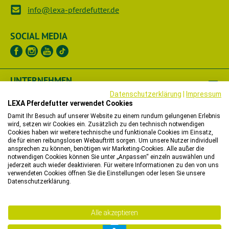
info@lexa-pferdefutter.de
SOCIAL MEDIA
UNTERNEHMEN
Datenschutzerklärung
|
Impressum
RECHTLICHES
LEXA Pferdefutter verwendet Cookies
Damit Ihr Besuch auf unserer Website zu einem rundum gelungenen Erlebnis
wird, setzen wir Cookies ein. Zusätzlich zu den technisch notwendigen
HÄNDLER
Cookies haben wir weitere technische und funktionale Cookies im Einsatz,
die für einen reibungslosen Webauftritt sorgen. Um unsere Nutzer individuell
ansprechen zu können, benötigen wir Marketing-Cookies. Alle außer die
WIR HELFEN IHNEN
notwendigen Cookies können Sie unter „Anpassen“ einzeln auswählen und
jederzeit auch wieder deaktivieren. Für weitere Informationen zu den von uns
verwendeten Cookies öffnen Sie die Einstellungen oder lesen Sie unsere
Bitte beachten Sie, dass wir in unserem Onlineshop nur
Datenschutzerklärung.
Bestellungen mit einer Lieferadresse in Deutschland,
Belgien, Dänemark, Luxemburg oder in den Niederlanden
Alle akzeptieren
entgegennehmen können.
Sie möchten in ein anderes Land liefern lassen? Dann