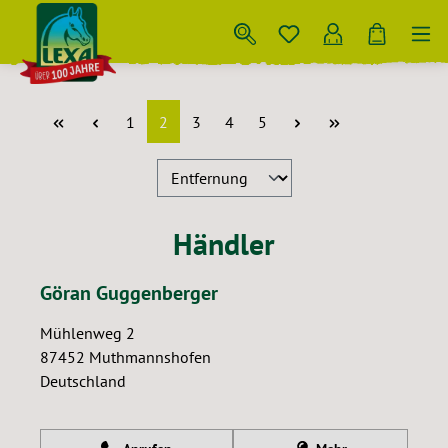
Zum Hauptinhalt springen
Seite
Seite
Seite
Seite
Seite
1
2
3
4
5
Händler
Göran Guggenberger
Mühlenweg 2
87452
Muthmannshofen
Deutschland