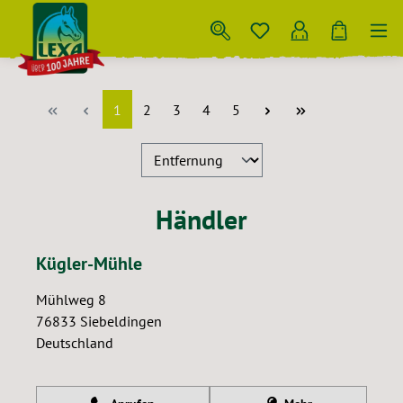
Zum Hauptinhalt springen
Seite
Seite
Seite
Seite
Seite
1
2
3
4
5
Händler
Kügler-Mühle
Mühlweg 8
76833
Siebeldingen
Deutschland