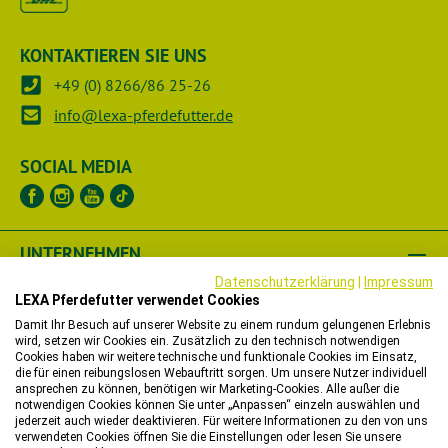
KONTAKTIEREN SIE UNS
+49 (0) 8266/86 25-26
info@lexa-pferdefutter.de
SOCIAL MEDIA
UNTERNEHMEN
Datenschutzerklärung
|
Impressum
RECHTLICHES
LEXA Pferdefutter verwendet Cookies
Damit Ihr Besuch auf unserer Website zu einem rundum gelungenen Erlebnis
wird, setzen wir Cookies ein. Zusätzlich zu den technisch notwendigen
HÄNDLER
Cookies haben wir weitere technische und funktionale Cookies im Einsatz,
die für einen reibungslosen Webauftritt sorgen. Um unsere Nutzer individuell
WIR HELFEN IHNEN
ansprechen zu können, benötigen wir Marketing-Cookies. Alle außer die
notwendigen Cookies können Sie unter „Anpassen“ einzeln auswählen und
jederzeit auch wieder deaktivieren. Für weitere Informationen zu den von uns
verwendeten Cookies öffnen Sie die Einstellungen oder lesen Sie unsere
Bitte beachten Sie, dass wir in unserem Onlineshop nur