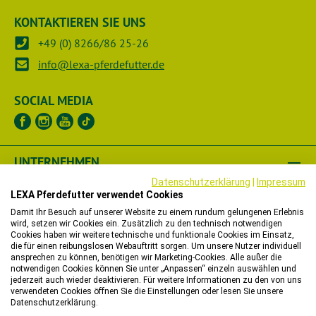
KONTAKTIEREN SIE UNS
+49 (0) 8266/86 25-26
info@lexa-pferdefutter.de
SOCIAL MEDIA
UNTERNEHMEN
Datenschutzerklärung
|
Impressum
RECHTLICHES
LEXA Pferdefutter verwendet Cookies
Damit Ihr Besuch auf unserer Website zu einem rundum gelungenen Erlebnis
wird, setzen wir Cookies ein. Zusätzlich zu den technisch notwendigen
HÄNDLER
Cookies haben wir weitere technische und funktionale Cookies im Einsatz,
die für einen reibungslosen Webauftritt sorgen. Um unsere Nutzer individuell
WIR HELFEN IHNEN
ansprechen zu können, benötigen wir Marketing-Cookies. Alle außer die
notwendigen Cookies können Sie unter „Anpassen“ einzeln auswählen und
jederzeit auch wieder deaktivieren. Für weitere Informationen zu den von uns
verwendeten Cookies öffnen Sie die Einstellungen oder lesen Sie unsere
Bitte beachten Sie, dass wir in unserem Onlineshop nur
Datenschutzerklärung.
Bestellungen mit einer Lieferadresse in Deutschland,