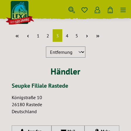
Zum Hauptinhalt springen
Seite
Seite
Seite
Seite
Seite
1
2
3
4
5
Händler
Seupke Filiale Rastede
Königstraße 10
26180
Rastede
Deutschland