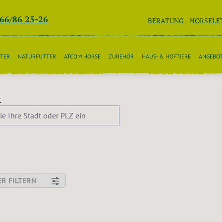
266/86 25-26
BERATUNG
HORSELE
TER
NATURFUTTER
ATCOM HORSE
ZUBEHÖR
HAUS- & HOFTIERE
ANGEBO
t
R FILTERN