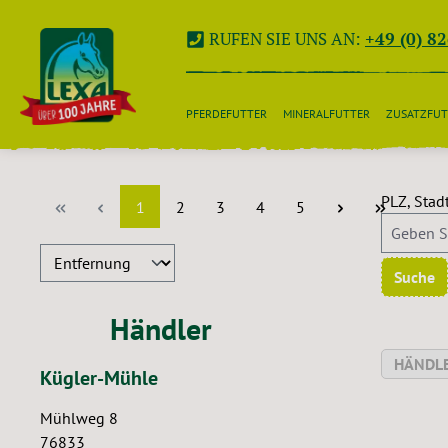
 Hauptinhalt springen
Zur Suche springen
Zur Hauptnavigation springen
RUFEN SIE UNS AN:
+49 (0) 8
PFERDEFUTTER
MINERALFUTTER
ZUSATZFUT
PLZ, Stad
Seite
Seite
Seite
Seite
Seite
1
2
3
4
5
Suche
Händler
HÄNDLE
Kügler-Mühle
Mühlweg 8
76833