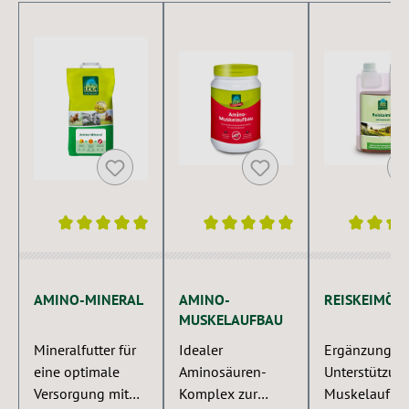
Produktgalerie überspringen
Durchschnittliche Bewertung von 5 von 5 Sternen
Durchschnittliche Bewertung von 5 
Durchschnitt
AMINO-MINERAL
AMINO-
REISKEIMÖL
MUSKELAUFBAU
Mineralfutter für
Idealer
Ergänzung zu
eine optimale
Aminosäuren-
Unterstützun
Versorgung mit
Komplex zur
Muskelaufba