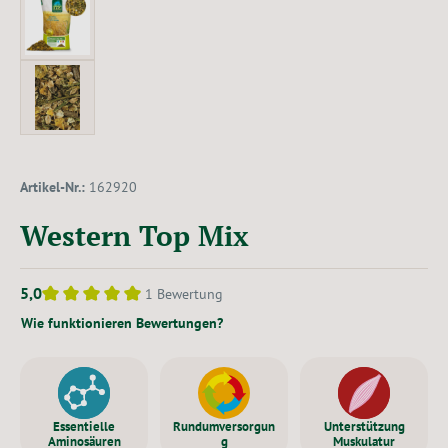
Artikel-Nr.:
162920
Western Top Mix
5,0
1 Bewertung
Durchschnittliche Bewertung von 5 von 5 Sternen
Wie funktionieren Bewertungen?
Essentielle
Rundumversorgun
Unterstützung
Aminosäuren
g
Muskulatur