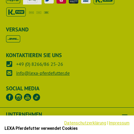
VERSAND
KONTAKTIEREN SIE UNS
+49 (0) 8266/86 25-26
info@lexa-pferdefutter.de
SOCIAL MEDIA
UNTERNEHMEN
Datenschutzerklärung
|
Impressum
RECHTLICHES
LEXA Pferdefutter verwendet Cookies