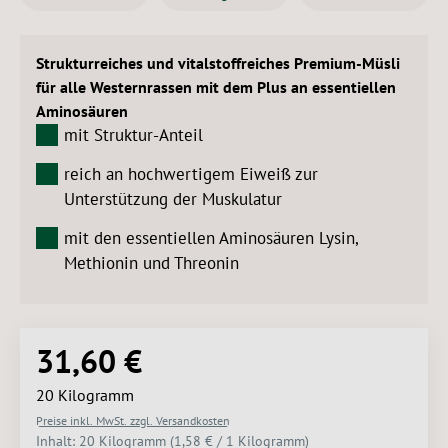
Strukturreiches und vitalstoffreiches Premium-Müsli
für alle Westernrassen mit dem Plus an essentiellen
Aminosäuren
mit Struktur-Anteil
reich an hochwertigem Eiweiß zur
Unterstützung der Muskulatur
mit den essentiellen Aminosäuren Lysin,
Methionin und Threonin
31,60 €
Regulärer Preis:
20 Kilogramm
Preise inkl. MwSt. zzgl. Versandkosten
Inhalt:
20 Kilogramm
(1,58 € / 1 Kilogramm)