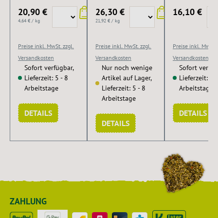
Mineralstoffen,
Unterstützung der
während des
20,90 €
26,30 €
16,10 €
Vitaminen und
Muskulatur.
Trainings mi
4,64 € / kg
21,92 € / kg
Spurenelementen
pflanzlichen
und Aminosäuren.
Wirkstoff Ga
Preise inkl. MwSt. zzgl.
Preise inkl. MwSt. zzgl.
Preise inkl. MwSt. 
Oryzanol.
Versandkosten
Versandkosten
Versandkosten
Sofort verfügbar,
Nur noch wenige
Sofort verfüg
Lieferzeit: 5 - 8
Artikel auf Lager,
Lieferzeit: 5 -
Arbeitstage
Lieferzeit: 5 - 8
Arbeitstage
Arbeitstage
DETAILS
DETAILS
DETAILS
ZAHLUNG