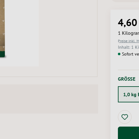
4,60
Regulärer 
1 Kilogr
Preise inkl. 
Inhalt:
1 K
Sofort ve
A
GRÖSSE
1,0 kg 