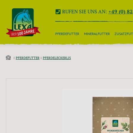
 Hauptinhalt springen
Zur Suche springen
Zur Hauptnavigation springen
RUFEN SIE UNS AN:
+49 (0) 8
PFERDEFUTTER
MINERALFUTTER
ZUSATZFUT
PFERDEFUTTER
PFERDELECKERLIS
Bildergalerie überspringen