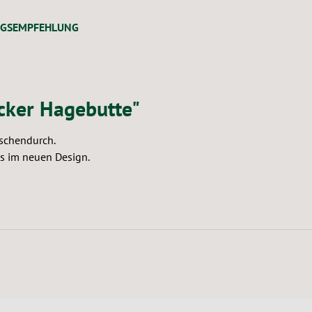
NGSEMPFEHLUNG
cker Hagebutte"
ischendurch.
is im neuen Design.