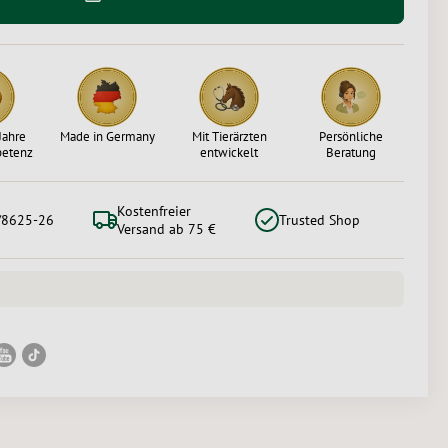
Jahre
Made in Germany
Mit Tierärzten
Persönliche
petenz
entwickelt
Beratung
Kostenfreier
/8625-26
Trusted Shop
Versand ab 75 €