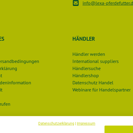
info@lexa-pferdefutter.
ES
HÄNDLER
Händler werden
Versandbedingungen
International suppliers
rklärung
Händlersuche
t
Händlershop
deninformation
Datenschutz Handel
it
Webinare für Handelspartner
rufen
Datenschutzerklärung
|
Impressum