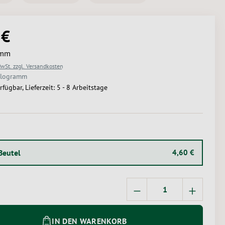
 €
Preis:
amm
MwSt. zzgl. Versandkosten
ilogramm
rfügbar, Lieferzeit: 5 - 8 Arbeitstage
USWÄHLEN
Beutel
4,60 €
Produkt Anzahl: Gi
IN DEN WARENKORB