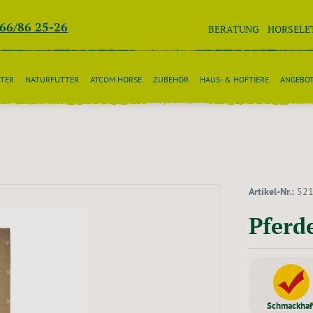
266/86 25-26
BERATUNG
HORSELE
TER
NATURFUTTER
ATCOM HORSE
ZUBEHÖR
HAUS- & HOFTIERE
ANGEBO
Artikel-Nr.:
52
Pferd
Schmackhaf