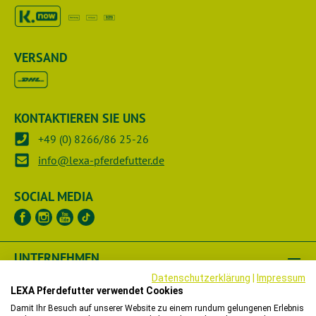
VERSAND
KONTAKTIEREN SIE UNS
+49 (0) 8266/86 25-26
info@lexa-pferdefutter.de
SOCIAL MEDIA
UNTERNEHMEN
Datenschutzerklärung
|
Impressum
RECHTLICHES
LEXA Pferdefutter verwendet Cookies
Damit Ihr Besuch auf unserer Website zu einem rundum gelungenen Erlebnis