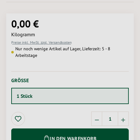
0,00 €
Regulärer Preis:
Kilogramm
Preise inkl. MwSt. zzgl. Versandkosten
Nur noch wenige Artikel auf Lager, Lieferzeit: 5 - 8
Arbeitstage
AUSWÄHLEN
GRÖSSE
1 Stück
Produkt Anzahl: 
IN DEN WARENKORB