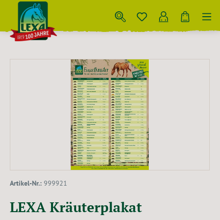
Zum Hauptinhalt springen
Bildergalerie überspringen
Artikel-Nr.:
999921
LEXA Kräuterplakat