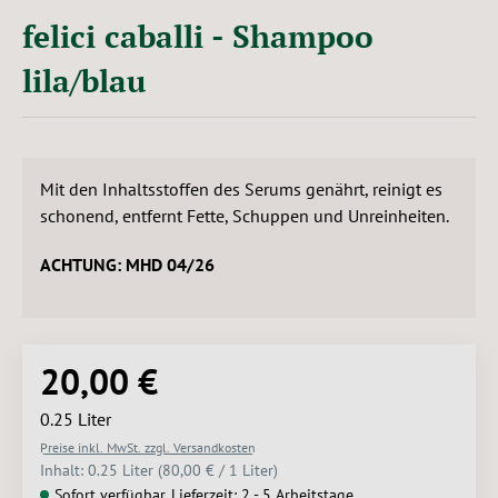
felici caballi - Shampoo
lila/blau
Mit den Inhaltsstoffen des Serums genährt, reinigt es
schonend, entfernt Fette, Schuppen und Unreinheiten.
ACHTUNG: MHD 04/26
20,00 €
Regulärer Preis:
0.25 Liter
Preise inkl. MwSt. zzgl. Versandkosten
Inhalt:
0.25 Liter
(80,00 € / 1 Liter)
Sofort verfügbar, Lieferzeit: 2 - 5 Arbeitstage