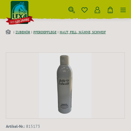
Zum Hauptinhalt springen
ZUBEHÖR
PFERDEPFLEGE
HAUT, FELL, MÄHNE, SCHWEIF
Bildergalerie überspringen
Artikel-Nr.:
815173