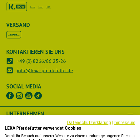
VERSAND
KONTAKTIEREN SIE UNS
+49 (0) 8266/86 25-26
info@lexa-pferdefutter.de
SOCIAL MEDIA
UNTERNEHMEN
Datenschutzerklärung
|
Impressum
RECHTLICHES
LEXA Pferdefutter verwendet Cookies
Damit Ihr Besuch auf unserer Website zu einem rundum gelungenen Erlebnis