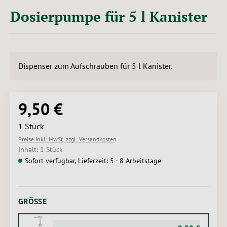
Dosierpumpe für 5 l Kanister
Dispenser zum Aufschrauben für 5 l Kanister.
9,50 €
Regulärer Preis:
1 Stück
Preise inkl. MwSt. zzgl. Versandkosten
Inhalt:
1 Stück
Sofort verfügbar, Lieferzeit: 5 - 8 Arbeitstage
AUSWÄHLEN
GRÖSSE