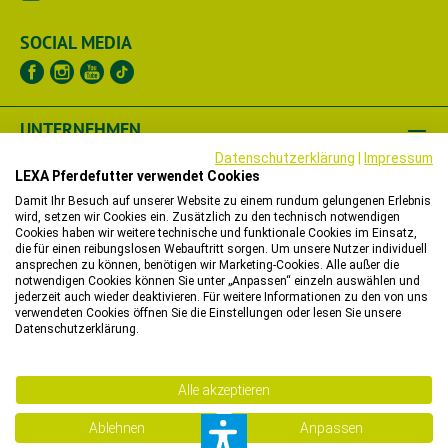
SOCIAL MEDIA
UNTERNEHMEN
Datenschutzerklärung
|
Impressum
RECHTLICHES
LEXA Pferdefutter verwendet Cookies
Damit Ihr Besuch auf unserer Website zu einem rundum gelungenen Erlebnis
wird, setzen wir Cookies ein. Zusätzlich zu den technisch notwendigen
HÄNDLER
Cookies haben wir weitere technische und funktionale Cookies im Einsatz,
die für einen reibungslosen Webauftritt sorgen. Um unsere Nutzer individuell
WIR HELFEN IHNEN
ansprechen zu können, benötigen wir Marketing-Cookies. Alle außer die
notwendigen Cookies können Sie unter „Anpassen“ einzeln auswählen und
jederzeit auch wieder deaktivieren. Für weitere Informationen zu den von uns
verwendeten Cookies öffnen Sie die Einstellungen oder lesen Sie unsere
Bitte beachten Sie, dass wir in unserem Onlineshop nur
Datenschutzerklärung.
Bestellungen mit einer Lieferadresse in Deutschland,
Belgien, Dänemark, Luxemburg oder in den Niederlanden
entgegennehmen können.
Alle akzeptieren
Sie möchten in ein anderes Land liefern lassen? Dann
Ablehnen
Anpassen
freuen wir uns sehr auf Ihre Nachricht.