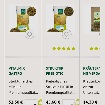
Durchschnittliche Bewertung von 5 
Durchschnitt
VITALMIX
STRUKTUR
KRÄUTERMI
GASTRO
PREBIOTIC
NG VERDAU
Strukturreiches
Prebiotisches
Kräuterkombi
Müsli in
Struktur-Müsli in
on zur
Premiumqualität
Premiumqualität
Unterstützun
für empfindliche
für Pferde mit
Verdauungsa
52,30 €
45,60 €
14,30 €
Pferde.
empfindlichem
ates des Pfer