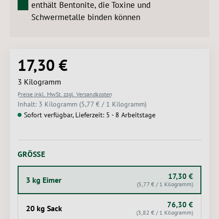
enthält Bentonite, die Toxine und
Schwermetalle binden können
17,30 €
Regulärer Preis:
3 Kilogramm
Preise inkl. MwSt. zzgl. Versandkosten
Inhalt:
3 Kilogramm
(5,77 € / 1 Kilogramm)
Sofort verfügbar, Lieferzeit: 5 - 8 Arbeitstage
AUSWÄHLEN
GRÖSSE
17,30 €
3 kg Eimer
(5,77 € / 1 Kilogramm)
76,30 €
20 kg Sack
(3,82 € / 1 Kilogramm)