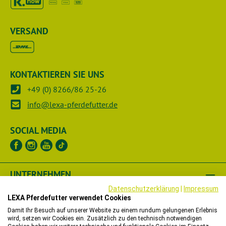
VERSAND
KONTAKTIEREN SIE UNS
+49 (0) 8266/86 25-26
info@lexa-pferdefutter.de
SOCIAL MEDIA
UNTERNEHMEN
Datenschutzerklärung
|
Impressum
RECHTLICHES
LEXA Pferdefutter verwendet Cookies
Damit Ihr Besuch auf unserer Website zu einem rundum gelungenen Erlebnis
wird, setzen wir Cookies ein. Zusätzlich zu den technisch notwendigen
HÄNDLER