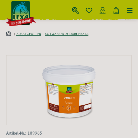
Zum Hauptinhalt springen
ZUSATZFUTTER
KOTWASSER & DURCHFALL
Bildergalerie überspringen
Artikel-Nr.:
189965