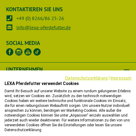
KONTAKTIEREN SIE UNS
+49 (0) 8266/86 25-26
info@lexa-pferdefutter.de
SOCIAL MEDIA
UNTERNEHMEN
Datenschutzerklärung
|
Impressum
RECHTLICHES
LEXA Pferdefutter verwendet Cookies
Damit Ihr Besuch auf unserer Website zu einem rundum gelungenen Erlebnis
wird, setzen wir Cookies ein. Zusätzlich zu den technisch notwendigen
HÄNDLER
Cookies haben wir weitere technische und funktionale Cookies im Einsatz,
die für einen reibungslosen Webauftritt sorgen. Um unsere Nutzer individuell
WIR HELFEN IHNEN
ansprechen zu können, benötigen wir Marketing-Cookies. Alle außer die
notwendigen Cookies können Sie unter „Anpassen“ einzeln auswählen und
jederzeit auch wieder deaktivieren. Für weitere Informationen zu den von uns
verwendeten Cookies öffnen Sie die Einstellungen oder lesen Sie unsere
Bitte beachten Sie, dass wir in unserem Onlineshop nur
Datenschutzerklärung.
Bestellungen mit einer Lieferadresse in Deutschland,