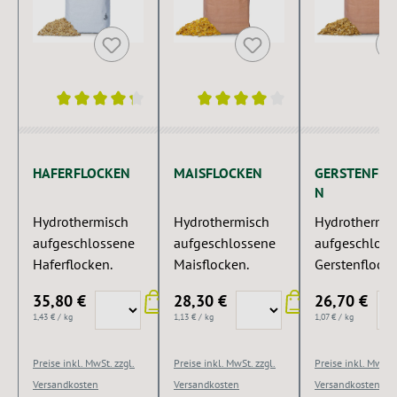
Durchschnittliche Bewertung von 4.25 von 5 Sternen
Durchschnittliche Bewertung von 4 
HAFERFLOCKEN
MAISFLOCKEN
GERSTENFLO
N
Hydrothermisch
Hydrothermisch
Hydrothermis
aufgeschlossene
aufgeschlossene
aufgeschloss
Haferflocken.
Maisflocken.
Gerstenflocke
35,80 €
28,30 €
26,70 €
1,43 € / kg
1,13 € / kg
1,07 € / kg
Preise inkl. MwSt. zzgl.
Preise inkl. MwSt. zzgl.
Preise inkl. MwSt. 
Versandkosten
Versandkosten
Versandkosten