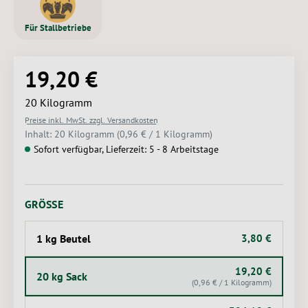
Für Stallbetriebe
19,20 €
Regulärer Preis:
20 Kilogramm
Preise inkl. MwSt. zzgl. Versandkosten
Inhalt:
20 Kilogramm
(0,96 € / 1 Kilogramm)
Sofort verfügbar, Lieferzeit: 5 - 8 Arbeitstage
AUSWÄHLEN
GRÖSSE
1 kg Beutel
3,80 €
19,20 €
20 kg Sack
(0,96 € / 1 Kilogramm)