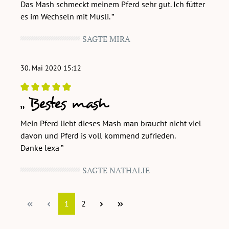
Das Mash schmeckt meinem Pferd sehr gut. Ich fütter
es im Wechseln mit Müsli.
SAGTE MIRA
30. Mai 2020 15:12
Bestes mash
Bewertung mit 5 von 5 Sternen
Mein Pferd liebt dieses Mash man braucht nicht viel
davon und Pferd is voll kommend zufrieden.
Danke lexa
SAGTE NATHALIE
Seite
Seite
1
2