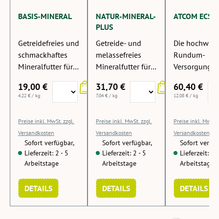
BASIS-MINERAL
NATUR-MINERAL-
ATCOM ECS-V
PLUS
Getreidefreies und
Getreide- und
Die hochwert
schmackhaftes
melassefreies
Rundum-
Mineralfutter für
Mineralfutter für
Versorgung f
Pferde zur
Pferde mit leichter
ältere,
19,00 €
31,70 €
60,40 €
Basisversorgung.
bis mittlerer
stoffwechse
4,22 € / kg
7,04 € / kg
12,08 € / kg
Arbeitsleistung.
findliche Pfer
Preise inkl. MwSt. zzgl.
Preise inkl. MwSt. zzgl.
Preise inkl. MwSt. 
Versandkosten
Versandkosten
Versandkosten
Sofort verfügbar,
Sofort verfügbar,
Sofort verfüg
Lieferzeit: 2 - 5
Lieferzeit: 2 - 5
Lieferzeit: 2 -
Arbeitstage
Arbeitstage
Arbeitstage
DETAILS
DETAILS
DETAILS