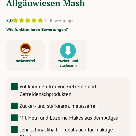
Allgäuwiesen Mash
5,0
14 Bewertungen
Durchschnittliche Bewertung von 5 von 5 Sternen
Wie funktionieren Bewertungen?
melassefrei
zucker- und
stärkearm
Vollkommen frei von Getreide und
Getreidenachprodukten
Zucker- und stärkearm, melassefrei
Mit Heu- und Luzerne Flakes aus dem Allgäu
sehr schmackhaft – ideal auch für mäklige