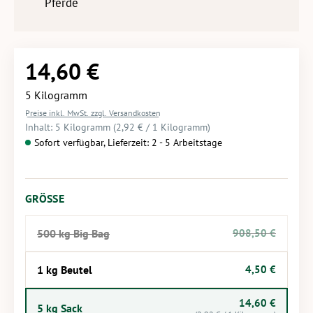
Pferde
14,60 €
Regulärer Preis:
5 Kilogramm
Preise inkl. MwSt. zzgl. Versandkosten
Inhalt:
5 Kilogramm
(2,92 € / 1 Kilogramm)
Sofort verfügbar, Lieferzeit: 2 - 5 Arbeitstage
AUSWÄHLEN
GRÖSSE
500 kg Big Bag
908,50 €
(Diese Option ist zurzeit nicht verfügbar.)
1 kg Beutel
4,50 €
14,60 €
5 kg Sack