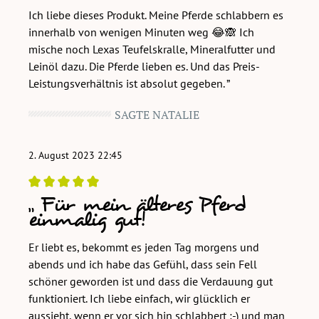
Ich liebe dieses Produkt. Meine Pferde schlabbern es
innerhalb von wenigen Minuten weg 😂🙈 Ich
mische noch Lexas Teufelskralle, Mineralfutter und
Leinöl dazu. Die Pferde lieben es. Und das Preis-
Leistungsverhältnis ist absolut gegeben.
SAGTE NATALIE
2. August 2023 22:45
Für mein älteres Pferd
Bewertung mit 5 von 5 Sternen
einmalig gut!
Er liebt es, bekommt es jeden Tag morgens und
abends und ich habe das Gefühl, dass sein Fell
schöner geworden ist und dass die Verdauung gut
funktioniert. Ich liebe einfach, wir glücklich er
aussieht, wenn er vor sich hin schlabbert :-) und man