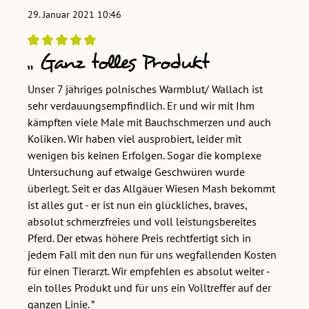
29. Januar 2021 10:46
Ganz tolles Produkt
Bewertung mit 5 von 5 Sternen
Unser 7 jähriges polnisches Warmblut/ Wallach ist
sehr verdauungsempfindlich. Er und wir mit Ihm
kämpften viele Male mit Bauchschmerzen und auch
Koliken. Wir haben viel ausprobiert, leider mit
wenigen bis keinen Erfolgen. Sogar die komplexe
Untersuchung auf etwaige Geschwüren wurde
überlegt. Seit er das Allgäuer Wiesen Mash bekommt
ist alles gut - er ist nun ein glückliches, braves,
absolut schmerzfreies und voll leistungsbereites
Pferd. Der etwas höhere Preis rechtfertigt sich in
jedem Fall mit den nun für uns wegfallenden Kosten
für einen Tierarzt. Wir empfehlen es absolut weiter -
ein tolles Produkt und für uns ein Volltreffer auf der
ganzen Linie.